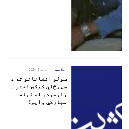
اعلامیې
اپریل 9, 2024
ټولو افغانانو ته د
سپیڅلي کمکي اختر د
رارسېدو له کبله
مبارکي وایو!