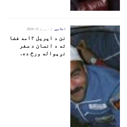
اعلامیې
اپریل 12, 2024
‏نن د اپریل ۱۲مه فضا
ته د انسان د سفر
نړیواله ورځ ده.