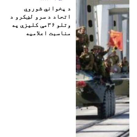
د پخواني شوروي
اتحاد د سرو لښکرو د
وتلو ۳۶مې کلیزې په
مناسبت اعلامیه