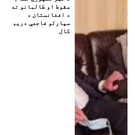
سقوط او طالبانو ته
د افغانستان د
سپارلو فاجعې درېم
کال