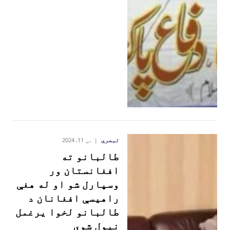
تبصرې
مې 11, 2024
طالبانو ته
افغانستان ور
وسپارل شو او له هغې
راهیسې افغانان د
طالبانو لخوا یرغمل
نیول شوي