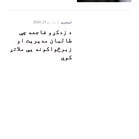
تبصرې
مارچ 21, 2024
د زدکړو فاجعه چې
طالبان مدیریت او
زبرځواکونه یې ملاتړ
کوي