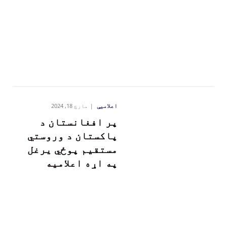
اعلامیې
مارچ 18, 2024
پر افغانستان د
پاکستان د وروستي
مستقیم پوځي یرغل
په اړه اعلامیه