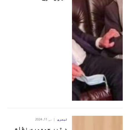
تبصرې
مې 11, 2024
د تېر جمهوري نظام