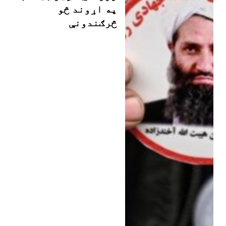
په اړوند څو
څرګندونې