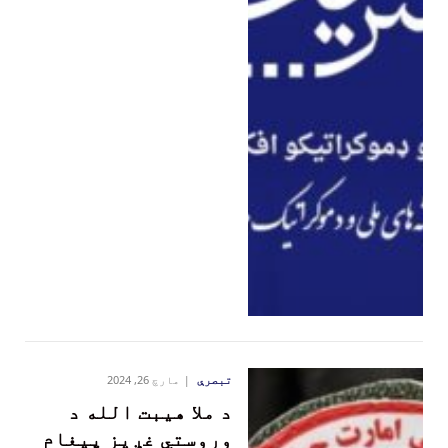
تبصرې
مارچ 26, 2024
د ملا هیبت الله د
وروستي غږیز پیغام