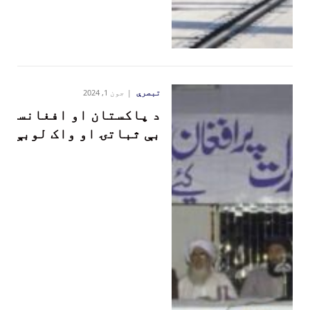
تبصرې
جون 1, 2024
د پاکستان او افغانستان
بې ثباتۍ او واک لوبې