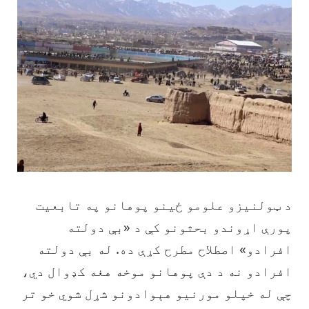
د ټولنیزو علومو ځينو پوهانو په تابعیت
پورې اړوندو بحثونو کې د «بې دولته
افرادو» اصطلاح مطرح کړې ده. له بې دولته
افرادو نه د دې پوهانو موخه هغه کډوال دي،
چې له خپلو مورنیو هېوادونو شړل شوي خو تر