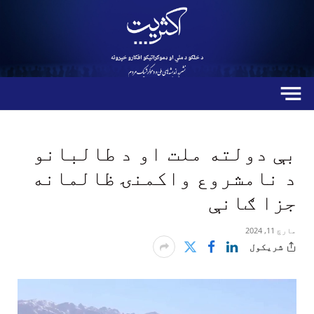
بې دولته ملت او د طالبانو
د نامشروع واکمنۍ ظالمانه
جزا ګانې
مارچ 11, 2024
شریکول