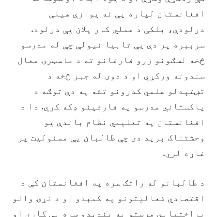
افغانستان لپاره یې نه یوازې هیلې
درلودې، بلکې د عملي کار پلان یې درلود.
سربېره پر دې یې تابیا نیولې چې له مدرسو
څخه لسګونو زرو فارغانو ته د ماسټرۍ معال
سندونه ورکړي او د دوی له جبر څخه د
تښتېدلو علمي کدرونو تشه په دې توګه د
پاکستاني مدرسو په فارغینو ډکه کړي. دا د
افغانستان په تعلیمي نظام باندې یو
وحشتناک برید دی چې طالبان یې مسئولیت پر
غاړه لري.
‏د طالبانو له راتګ سره په افغانستان کې د
اقتصادي فعالیتونو په کمېدو او د نړۍ والو
پراختیايي مرستو په بندېدو سره بې کاري او