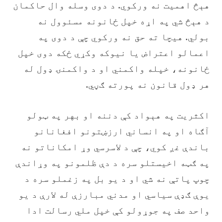
هېڅ اهمیت نه ورکوي. د دوی وسله وال حاکمان
د هېڅ شي په اړه خپل ځانونه مسئوول نه
بولي. هیچا ته حق نه ورکوي چې د دوی په
اعمالو اعتراض یا نیوکه وکړي ځکه دوی خپل
ځانونه، خپله واکمني او د واکمنۍ ډول له
هر ډول قانون نه پورته ګڼي.
‏اکثریت په هېواد کې دننه او بهر په ټولو
آګاه او په انساني ارزښتونو افغانانو
باندې غږ کوي، چې د لاسرسي وړ امکاناتو نه
په ګټه اخيستلو سره د دې ظلمونو په وړاندې
چوپ پاتې نه شي او د یو بل په زغملو سره د
یوې ګډې سیاسي او مدني مبارزې له لارې د یو
واحد صف په جوړولو کې خپل ملي رسالت ادا