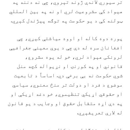
تر سيوري لاندې ژوند تېروي، چې نه دننه په
هېواد کې مشروعیت لري او نه په بین المللي
ټولنه کې د یو حکومت په توګه پېژندل کېږي.
‏پوره دوه کاله او اووه میاشتې کېږي، چې
افغانان سره له دې چې د يوې معینې جغرافيې
لرونکی هېواد لري، خو له یوه مشروع،
قانوني او په کورنۍ او نړيواله کچه منل
شوي حکومت نه بې برخې دي. اساساً د تابعیت
موضوع د فرد او دولت تر منځ معنوي، سیاسي
او حقوقي اړیکي تنظیموي، خو دغه اړیکې او
په دې اړه متقابل حقوق او وجایب د یو قانون
له لارې تعریفېږي.