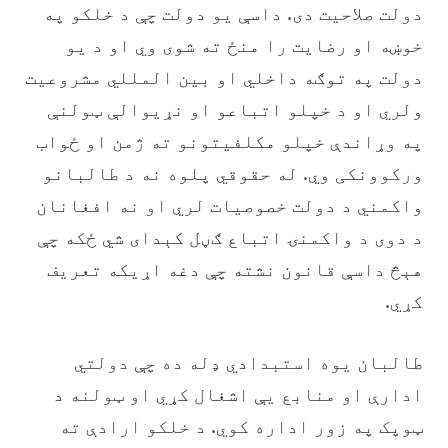
دولت صلاحیت دی. داسې یو دولت چې د خلکو په
خوښه او رضایت را منځ ته شوی وي او د یو
دولت په توګه داخلي او بین المللي مشروعیت
ولري او د خپلو اتباعو او نړيوالې ټولنې
په وړاندې خپلو مکلفیتونو ته ژمن او ځواب
ورکوونکی وي. له حقوقي پلوه نه د طالبانو
واکمني د دولت خصوصیات لري او نه افغانان
د دوی د واکمنۍ اتباع ګڼل کېدای شي ځکه چې
هېڅ داسې قانون نشته چې دغه اړیکه تعریف
کړي.
‏طالبان یوه استبدادي ډله ده چې دولتي
ادارې او منابع یې اشغال کړي او ټولنه د
ټوپک په زور اداره کوي. د خلکو ارادې ته