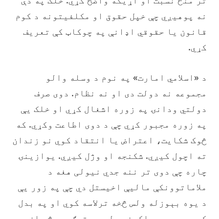
تر منځ نسبت او اړیکه واضح کړي. خلک په دې
نه پوهیږي چې خپل حقوق او مکلفیتونه د کوم
قانون یا حقوقي اډانې په چوکاټ کې تعریف
کړي.
‏د «اسلامي امارت» په نوم د وسله والو
مجموعه نه دولت دی او نه نظام. دوی صرف
دولتي ودانۍ په زوره اشغال کړي او خلک يې
په زوره مجبور کړي چې د دوی اطاعت وکړي. که
څوک شکایت، اعتراض یا انتقاد کوي نو زندان
ته اچول کيږي. شکنجه او وژل کیږي. یوازینۍ
چاره چې دوی تر ننه جدي نیولی هغه د
ملاماتوونکې مالیې اخیستل دي چې په زور یې
د یوه بېوزله ولس څخه ترلاسه کوي او په بدل
کې یې د یوې واکمنې ډلې په توګه هېڅ راز