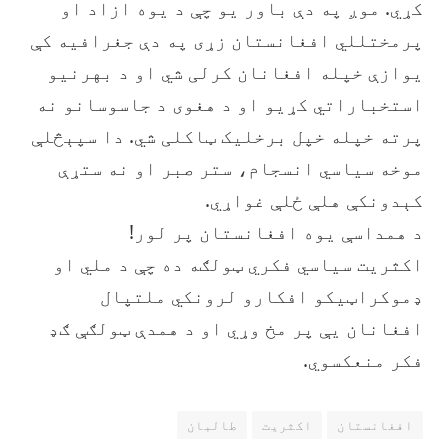
کړي. موږ په دې باور یو چې د یوه ازاد او
پرمختللي افغانستان زړی په دې جغرافیه کې
یوازې خپله افغانان کرلی شي او د بهرنیو
استخباراتي کړیو او د هغوی د جاسوسانو نه
پرته خپله خپل برخلیک ټاکلی شي. دا سپېڅلې
موخه سیاسي انسجام، ستر صبر او نه ستړې
کېدونکې هلې ځلې غواړي.
‏د همداسې یوه افغانستان پر لور!
‏اکثریت سیاسي فکري ټولګه ده چې د ملي او
ډموکراټیکو افکارو لرونکي ملتپال
افغانان یې پر مخ وړي او د همدې ټولګې ګډ
فکر منعکسوي.
افغانستان
اکثریت
طالبان