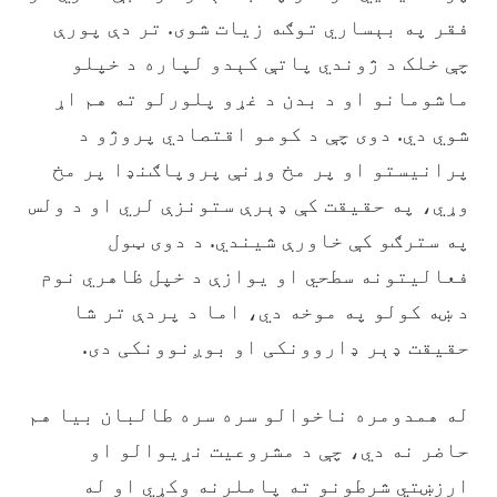
فقر په بېساري توګه زیات شوی. تر دې پورې
چې خلک د ژوندي پاتې کېدو لپاره د خپلو
ماشومانو او د بدن د غړو پلورلو ته هم اړ
شوي دي. دوی چې د کومو اقتصادي پروژو د
پرانیستو او پر مخ وړنې پروپاګنډا پر مخ
وړي، په حقیقت کې ډېرې ستونزې لري او د ولس
په سترګو کې خاورې شیندي. د دوی ټول
فعالیتونه سطحي او یوازې د خپل ظاهري نوم
د ښه کولو په موخه دي، اما د پردې تر شا
حقیقت ډېر ډاروونکی او بوږنوونکی دی.
‏له همدومره ناخوالو سره سره طالبان بیا هم
حاضر نه دي، چې د مشروعیت نړیوالو او
ارزښتي شرطونو ته پاملرنه وکړي او له