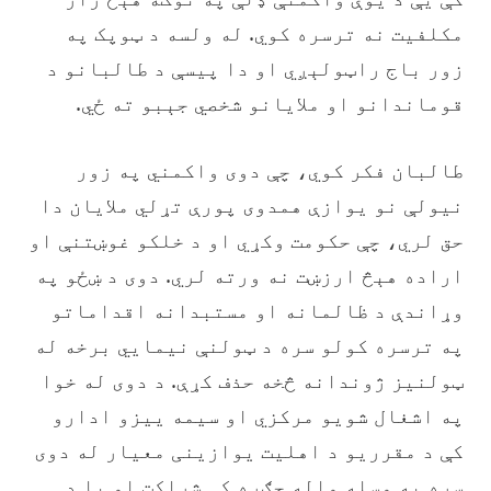
مکلفیت نه ترسره کوي. له ولسه د ټوپک‌ په
زور باج راټولېږي او دا پیسې د طالبانو د
قوماندانو او ملایانو شخصي جېبو ته ځي.
‏طالبان فکر کوي، چې دوی واکمني په زور
نیولې نو یوازې همدوی پورې تړلي ملایان دا
حق لري، چې حکومت وکړي او د خلکو غوښتنې او
اراده هېڅ ارزښت نه ورته لري. دوی د ښځو په
وړاندې د ظالمانه او مستبدانه اقداماتو
په ترسره کولو سره د ټولنې نیمايي برخه له
ټولنیز ژوندانه څخه حذف کړې. د دوی له خوا
په اشغال شويو مرکزي او سیمه ییزو ادارو
کې د مقرریو د اهلیت یوازینی معیار له دوی
سره په وسله واله جګړه کې شراکت او یا د