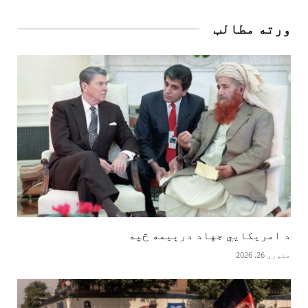
ورته مطالب
‏د امریکايي جهاد درېیمه څپه
جنوري 26, 2026