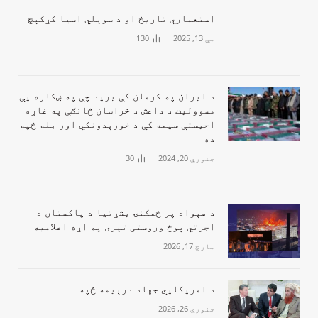
‏استعماري تاریخ او د سوېلي اسیا کړکېچ
مې 13, 2025
130
د ايران په کرمان کې بريد چې په ښکاره يې
مسووليت د داعش د خراسان څانګې په غاړه
اخيستې سیمه کې د خورېدونکي اور بله څپه
ده
جنوري 20, 2024
30
‏د هېواد پر ځمکنۍ بشړتیا د پاکستان د
اجرتي پوځ وروستی تېری په اړه اعلامیه
مارچ 17, 2026
‏د امریکايي جهاد درېیمه څپه
جنوري 26, 2026