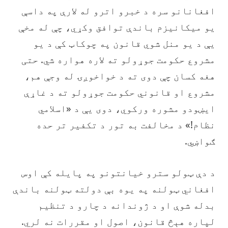
افغانانو سره د خبرو اترو له لارې په داسې
یو میکانیزم باندې توافق وکړي، چې له مخې
یې د یو منل شوي قانون په چوکاټ کې د یو
مشروع حکومت جوړولو ته لاره هواره شي. حتی
هغه کسان چې دوی ته د خواخوږۍ له وجې هم،
مشروع او قانوني حکومت جوړولو ته د غاړې
ايښودو مشوره ورکوي، دوی یې د «اسلامي
نظام!» د مخالفت به تور د تکفیر تر حده
ګواښي.
‏د دې ټولو سترو خیانتونو په پایله کې اوس
افغاني ټولنه په یوه بې دولته ټولنه باندې
بدله شوې او د ژوندانه د چارو د تنظیم
لپاره هېڅ قانون، اصول او مقررات نه لري.