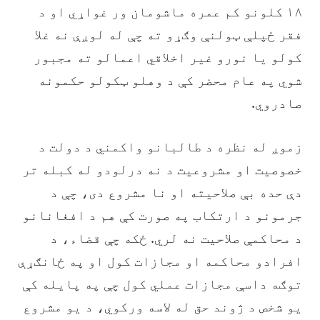
۱۸ کلونو کم عمره ماشومان ور غواړي او د
فقر ځپلې ټولنې وګړو ته چې له لوږې نه غلا
کولو یا نورو غیر اخلاقي اعمالو ته مجبور
شوي په عام محضر کې د وهلو ټکولو حکمونه
صادروي.
‏زموږ له نظره د طالبانو واکمني د دولت د
خصوصیت او مشروعیت د نه درلودو له کبله تر
دې حده بې صلاحیته او نا مشروع دی، چې د
جرمونو د ارتکاب په صورت کې هم د افغانانو
د محاکمې صلاحیت نه لري. ځکه چې قضاء، د
افرادو محاکمه او مجازات کول او په ځانګړې
توګه داسې مجازات عملي کول چې په پایله کې
یو شخص د ژوند حق له لاسه ورکوي، د یو مشروع