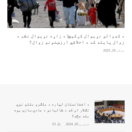
د کډوالو نړیوال کړکیچ: د زاړه نړیوال نظم د
زوال پایله که د اخلاقي ارزښتونو زوال؟
جولای 29, 2025
د افغانستان لپاره د ملګرو ملتو نوې
تګلار او که د طالبانو د عادي سازۍ یوه
بله هڅه؟
جنوري 20, 2024
53