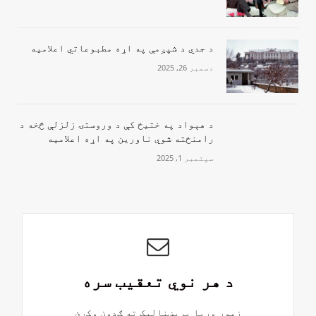
د جدي د شپږمې په اړه مطبوعاتي اعلامیه
دسمبر 26, 2025
‏د هېواد په ختیځ کې د وروستۍ زلزلې څخه د
رامنځته شوي ناورین په اړه اعلامیه
سپتمبر 1, 2025
د هر نوي تعقیب سره
زموږ وړیا بریښنالیک ته ګډون وکړئ