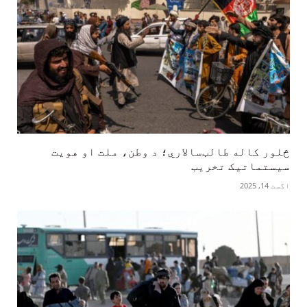
څلور کاله طالب‌سالاري؛ د وطن، ملت او هویت
سیستماتیک تخریب
اگست 14, 2025