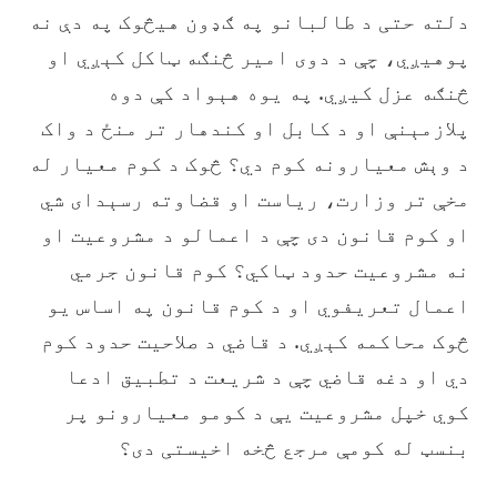
دلته حتی د طالبانو په ګډون هیڅوک په دې نه
پوهیږي، چې د دوی امیر څنګه ټاکل کېږي او
څنګه عزل کيږي. په يوه هېواد کې دوه
پلازمېنې او د کابل او کندهار تر منځ د واک
د وېش معیارونه کوم دي؟ څوک د کوم معیار له
مخې تر وزارت، ریاست او قضاوته رسېدای شي
او کوم قانون دی چې د اعمالو د مشروعیت او
نه مشروعیت حدود ټاکي؟ کوم قانون جرمي
اعمال تعریفوي او د کوم قانون په اساس یو
څوک محاکمه کېږي. د قاضي د صلاحیت حدود کوم
دي او دغه قاضي چې د شریعت د تطبیق ادعا
کوي خپل مشروعیت یې د کومو معیارونو پر
بنسټ له کومې مرجع څخه اخیستی دی؟