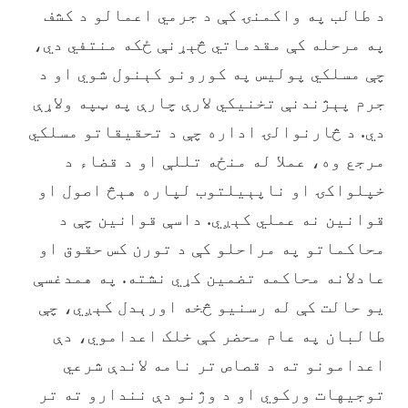
‏د طالب په واکمنۍ کې د جرمي اعمالو د کشف
په مرحله کې مقدماتي څېړنې ځکه منتفي دي،
چې مسلکي پولیس په کورونو کېنول شوي او د
جرم پېژندنې تخنیکي لارې چارې په ټپه ولاړې
دي. د څارنوالۍ اداره چې د تحقیقاتو مسلکي
مرجع وه، عملا له منځه تللې او د قضاء د
خپلواکۍ او ناپېیلتوب لپاره هېڅ اصول او
قوانین نه عملي کېږي. داسې قوانین چې د
محاکماتو په مراحلو کې د تورن کس حقوق او
عادلانه محاکمه تضمین کړي نشته. په همدغسې
یو حالت کې له رسنیو څخه اورېدل کېږي، چې
طالبان په عام محضر کې خلک اعداموي، دې
اعدامونو ته د قصاص تر نامه لاندې شرعي
توجیهات ورکوي او د وژنو دې نندارو ته تر