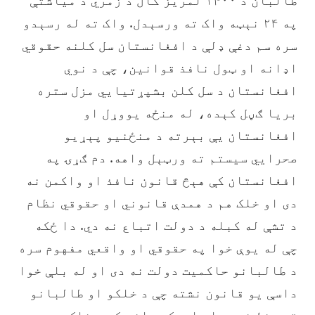
‏طالبان د ۱۴۰۰ لمریز کال د زمري د میاشتې
په ۲۴ نېټه واک ته ورسېدل. واک ته له رسېدو
سره سم دغې ډلې د افغانستان سل کلنه حقوقي
اډانه او ټول نافذ قوانین، چې د نوي
افغانستان د سل کلن بشپړتیایي مزل ستره
بریا ګڼل کېده، له منځه یووړل او
افغانستان یې بېرته د منځنیو پېړیو
صحرایي سیستم ته ورټېل واهه. دم ګړۍ په
افغانستان کې هېڅ قانون نافذ او واکمن نه
دی او خلک هم د همدې قانوني او حقوقي نظام
د تشې له کبله د دولت اتباع نه دي. دا ځکه
چې له یوې خوا په حقوقي او واقعي مفهوم سره
د طالبانو حاکمیت دولت نه دی او له بلې خوا
داسې یو قانون نشته چې د خلکو او طالبانو