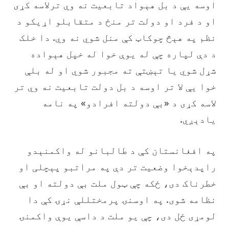
اوسه یې د بل هېواد تابعیت نه وي ترلاسه کړی
او د فرد او دولت تر منځ د متقابلو اړیکو د
نظم په هېڅ چوکاټ کې منل شوي نه وي. دا خلک
د دې لپاره چې له یوې خوا له خپل هېواده
شړل شوي یا تېښتې ته مجبور شوي او له بلې
خوا یې لا تر اوسه د بل دولت تابعیت نه وي تر
لاسه کړی د «بې دولته افرادو» په نامه
یادېږي.
‏په افغانستان کې د طالبانو له واکمنېدو
راپدېخوا وضعیت تر دې په مراتبو پېچلی او
خطرناک دی، ځکه چې ټول ملت بې دولته او بې
نظامه شوی. په اوسنۍ پرمختللې نړۍ کې دا
لومړی ځل دی، چې یو ملت د داسې یوې واکمنۍ