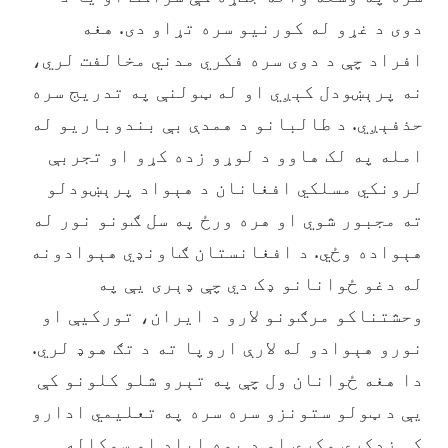
دوی د غړو له کورنیو سره تړاو دی. هغه
افراد چې د دوی سره فکري مدني مخالفت لري،
نه پرېښودل کېږي او له ټولنې په تدریج سره
حذفېږي. د طالبانو د همدې بې بندوباریو له
امله په لک هاوو د لوړو زده کړو او تجربې
لرونکي مسلکي افغانان د هېواد پرېښودلو
ته مجبور شوي او هره ورځ په سل ګونو نور له
هېواده وځي. د افغانستان ګاونډي هېوادونه
له دغو ځوانانو ډک دي چې ډېری یې په
وحشتناکو مرګونو لارو د ایران، تورکیې او
نورو هېوادو له لارې اروپا ته د تګ هوډ لري.
دا هغه ځوانان ول چې په تېرو شلو کلونو کې
یې د ټولو ستونزو سره سره په تعلیمي ادارو
کې زدکړې وکړې او د یوه اباد او سوکاله