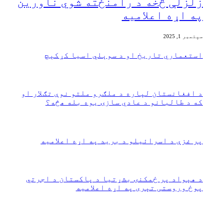
زلزلې څخه د رامنځته شوي ناورین
په اړه اعلامیه
سپتمبر 1, 2025
‏استعماري تاریخ او د سوېلي اسیا کړکېچ
مې 13, 2025
130
د افغانستان لپاره د ملګرو ملتو نوې تګلار او
که د طالبانو د عادي سازۍ یوه بله هڅه؟
جنوري 20, 2024
53
پر غزې د اسرائیلو د برید په اړه اعلامیه
جنوري 20, 2024
62
‏د هېواد پر ځمکنۍ بشړتیا د پاکستان د اجرتي
پوځ وروستی تېری په اړه اعلامیه
مارچ 17, 2026