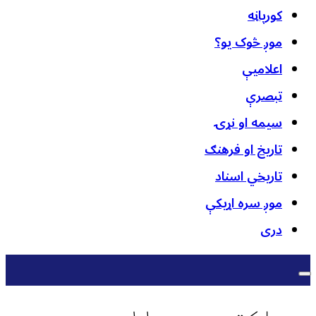
کورپاڼه
موږ څوک یو؟
اعلامیې
تبصرې
سیمه او نړۍ
تاریخ او فرهنګ
تاریخي اسناد
موږ سره اړیکې
دری
د اکتوبر په ۱۱ مه د