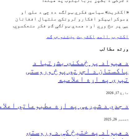
‏د جرګې د بشپړ بربالیتوب په هیله!
‏«اکثریت» سیاسي فکري ټولګه ده چې د ملي او
ډموکراټیکو افکارو لرونکي ملتپال افغانان
یې پر مخ وړي او د همدې ټولګې ګډ فکر منعکسوي.
اکتوبر ۱۱مه
اکثریت
پښتنو جرګه
ورته مطالب
‏د هېواد پر ځمکنۍ بشړتیا د
پاکستان د اجرتي پوځ وروستی
تېری په اړه اعلامیه
مارچ 17, 2026
د جدي د شپږمې په اړه مطبوعاتي اعلامیه
دسمبر 26, 2025
‏د هېواد په ختیځ کې د وروستۍ