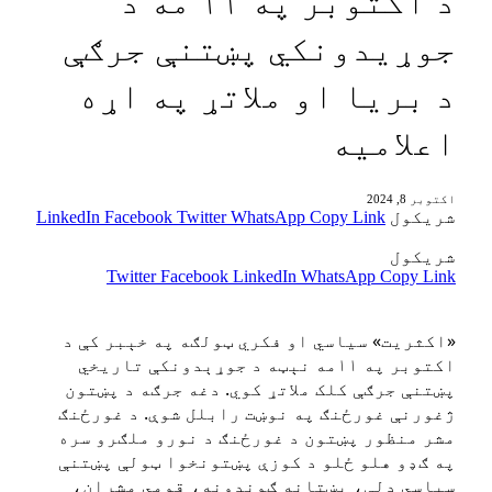
جوړيدونکي پښتنې جرګې
د بريا او ملاتړ په اړه
اعلاميه
اکتوبر 8, 2024
شریکول
Copy Link
WhatsApp
Twitter
Facebook
LinkedIn
شریکول
Twitter
Facebook
LinkedIn
WhatsApp
Copy Link
‏«اکثریت» سیاسي او فکري ټولګه په خېبر کې د
اکتوبر په ۱۱مه نېټه د جوړېدونکې تاریخي
پښتنې جرګې کلک ملاتړ کوي. دغه جرګه د پښتون
ژغورنې غورځنګ په نوښت رابلل شوې. د غورځنګ
مشر منظور پښتون د غورځنګ د نورو ملګرو سره
په ګډو هلو ځلو د کوزې پښتونخوا ټولې پښتنې
سیاسي ډلې، پښتانه ګوندونه، قومي مشران،