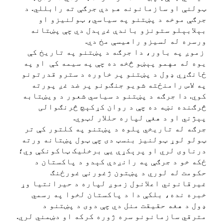
ټولنې او سازمانونه هم دې جرګې ته رابللي. د
جرګې موخه د پښتنو په سیاسي، ټولنیزو او
بېلابېلو ستونزو باندې غږېدل دي چې پښتانه
ورسره له لسیزو راهیسې مخ دي.
‏ زموږ په باور، دا جرګه د پښتنو په تاریخ کې
یوه له مهمو پېښو څخه ده چې په سیمه کې او په
ځانګړي ډول د پښتنو پر خاوره د سترو قدرتونو
په لاس رامنځته شويو جنګونو پر ضد غږ پورته
کوي. دا جرګه د پښتنو د سیاسي شعور د ویښتابه
څرګنده نښه ده چې د روان کړکېچ څرنګوالی
پېژني او د هغې لپاره حللار لټوي.
‏جرګه له تاریخي پلوه د پښتنو په کلتور کې تر
ټولو لوړ ټولنیز بنسټ دی چې ټول پښتانه ورته
درناوی لري او پرېکړې یې برخلیک ټاکونکې وي؛
ځکه خو د جرګې په رانږدې کېدو د پاکستان د
حکومت له لوري د پښتون ژغورنې غورځنګ
غیرقانوني اعلانول زموږ لپاره د حیرانتیا وړ
خبره نده، بلکې دا د پاکستان لخوا په رسمي
ډول د هغه حقیقت منل دي چې دوی د پښتنو د
مترقي سازمانونو سره ژوره کرکه او دښمني لري.