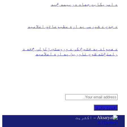
‏د امریکايي جهاد درېیمه څپه
جنوري 26, 2026
د جدي د شپږمې په اړه مطبوعاتي اعلامیه
دسمبر 26, 2025
‏د هېواد په ختیځ کې د وروستۍ زلزلې څخه د
رامنځته شوي ناورین په اړه اعلامیه
سپتمبر 1, 2025
د هر نوي تعقیب سره
زموږ وړیا بریښنالیک ته ګډون وکړئ
X (Twitter)