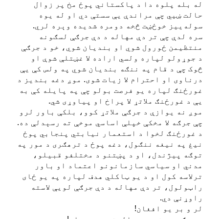
له بله پلوه دا د پاکستاني پوځ مخ پر زوال
حالت ښيي چې مراندې یې سستې دي او له یوه
سوله‌ییز خوځښت څخه دومره شدیده وېره لري.
‏سره لدې چې تر دې مهاله د دې جرګې لسګونه
منتظیمن ځورول شوي او بندیان شوي، خو د جرګې
د جوړولو لپاره ولسي اراده لا غښتلې شوې او
څوک چې د قام په ننګه بندیان شوي په ولس کې یې
درناوی او احترام لا زیات شوی. موږ دغه بندیز د
غورځنګ لپاره یو فرصت بولو چې په پایله کې به
یې د غورځنګ ملاتړ لا پراخ او پیاوړی شي.
‏موږ نه یوازې د جرګې ملاتړ کوو، بلکې باور لرو
چې جرګه لا مخکې خپلې اساسي موخې ته رسېدلې ده.
د غورځنګ لخوا د استعمار نیابتي پنجابي پوځ
نیغ په نیغه ننګول، دغه پوځ د ترهګری د مور په
توګه پیژندل، او د پښتنو د مختلفو قبیلو،
مدني او سیاسي سازمانونو اعتماد او باور
ترلاسه کول او د یو ټاکلي هدف لپاره په یو ځای
راټولول، تر دې مهاله د دې جرګې لویې لاسته
راوړنې دي.
‏لر و بر یو افغان!