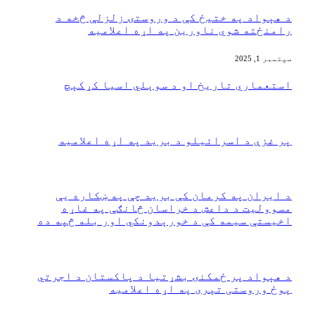
‏د هېواد په ختیځ کې د وروستۍ زلزلې څخه د
رامنځته شوي ناورین په اړه اعلامیه
سپتمبر 1, 2025
‏استعماري تاریخ او د سوېلي اسیا کړکېچ
مې 13, 2025
130
پر غزې د اسرائیلو د برید په اړه اعلامیه
جنوري 20, 2024
62
د ايران په کرمان کې بريد چې په ښکاره يې
مسووليت د داعش د خراسان څانګې په غاړه
اخيستې سیمه کې د خورېدونکي اور بله څپه ده
جنوري 20, 2024
30
‏د هېواد پر ځمکنۍ بشړتیا د پاکستان د اجرتي
پوځ وروستی تېری په اړه اعلامیه