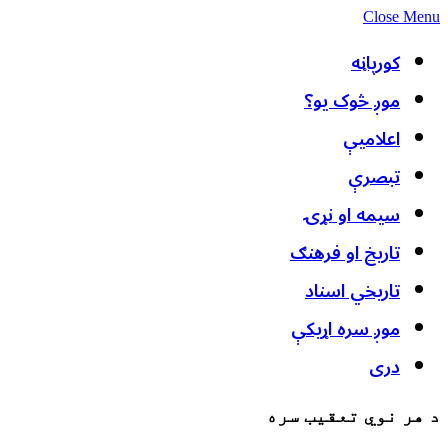
Close Menu
کورپاڼه
موږ څوک یو؟
اعلامیې
تبصرې
سیمه او نړۍ
تاریخ او فرهنګ
تاریخي اسناد
موږ سره اړیکې
دری
د هر نوي تعقیب سره