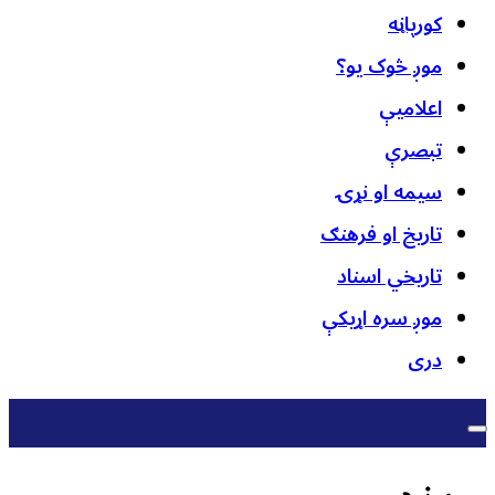
کورپاڼه
موږ څوک یو؟
اعلامیې
تبصرې
سیمه او نړۍ
تاریخ او فرهنګ
تاریخي اسناد
موږ سره اړیکې
دری
هند