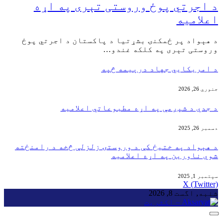
د اجرتي پوځ وروستی تېری په اړه
اعلامیه
‏د هېواد پر ځمکنۍ بشړتیا د پاکستان د اجرتي پوځ
وروستی تېری په کلکه غندو…
‏د امریکايي جهاد درېیمه څپه
جنوري 26, 2026
د جدي د شپږمې په اړه مطبوعاتي اعلامیه
دسمبر 26, 2025
‏د هېواد په ختیځ کې د وروستۍ زلزلې څخه د رامنځته
شوي ناورین په اړه اعلامیه
سپتمبر 1, 2025
X (Twitter)
شنبه, اگست 8, 2026