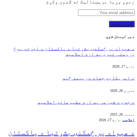
زموږ وړیا بریښنالیک ته ګډون وکړئ
ډير لوستل شوي
‏د هېواد پر ځمکنۍ بشړتیا د پاکستان د اجرتي پوځ
وروستی تېری په اړه اعلامیه
مارچ 17, 2026
‏د امریکايي جهاد درېیمه څپه
جنوري 26, 2026
د جدي د شپږمې په اړه مطبوعاتي اعلامیه
دسمبر 26, 2025
اعلامیې
مارچ 17, 2026
‏د هېواد پر ځمکنۍ بشړتیا د پاکستان