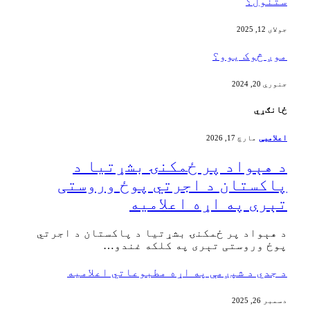
ستنول؟
جولای 12, 2025
موږ څوک یوو؟
جنوري 20, 2024
ځانګړي
اعلامیې
مارچ 17, 2026
‏د هېواد پر ځمکنۍ بشړتیا د
پاکستان د اجرتي پوځ وروستی
تېری په اړه اعلامیه
‏د هېواد پر ځمکنۍ بشړتیا د پاکستان د اجرتي
پوځ وروستی تېری په کلکه غندو…
د جدي د شپږمې په اړه مطبوعاتي اعلامیه
دسمبر 26, 2025