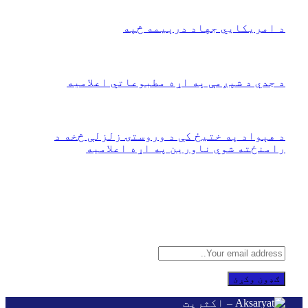
مارچ 17, 2026
‏د امریکايي جهاد درېیمه څپه
جنوري 26, 2026
د جدي د شپږمې په اړه مطبوعاتي اعلامیه
دسمبر 26, 2025
‏د هېواد په ختیځ کې د وروستۍ زلزلې څخه د
رامنځته شوي ناورین په اړه اعلامیه
سپتمبر 1, 2025
د هر نوي تعقیب سره
زموږ وړیا بریښنالیک ته ګډون وکړئ