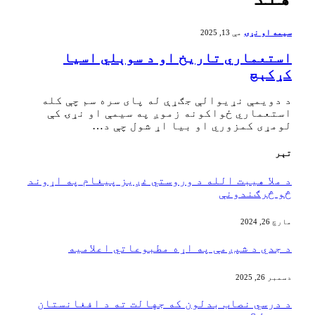
سیمه او نړۍ
مې 13, 2025
‏استعماري تاریخ او د سوېلي اسیا
کړکېچ
‏د دویمې نړیوالې جګړې له پای سره سم چې کله
استعماري ځواکونه زموږ په سیمې او نړۍ کې
لومړی کمزوري او بیا اړ شول چې د…
تېر
د ملا هیبت الله د وروستي غږیز پیغام په اړوند
څو څرګندونې
مارچ 26, 2024
د جدي د شپږمې په اړه مطبوعاتي اعلامیه
دسمبر 26, 2025
د درسي نصاب بدلون که جهالت ته د افغانستان