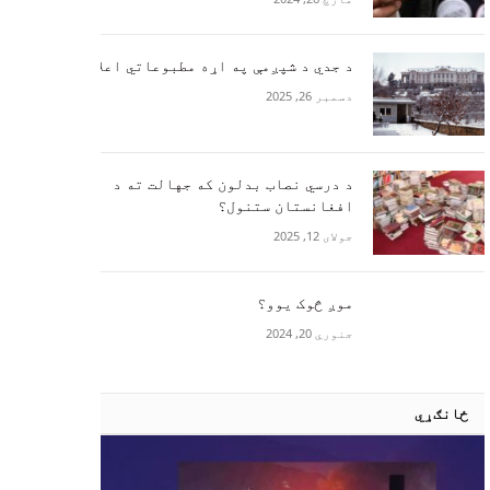
د جدي د شپږمې په اړه مطبوعاتي اعلامیه
دسمبر 26, 2025
د درسي نصاب بدلون که جهالت ته د
افغانستان ستنول؟
جولای 12, 2025
موږ څوک یوو؟
جنوري 20, 2024
ځانګړي