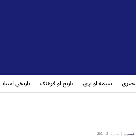
بصرې
سیمه او نړۍ
تاریخ او فرهنګ
تاریخي اسناد
تبصرې
مارچ 21, 2024