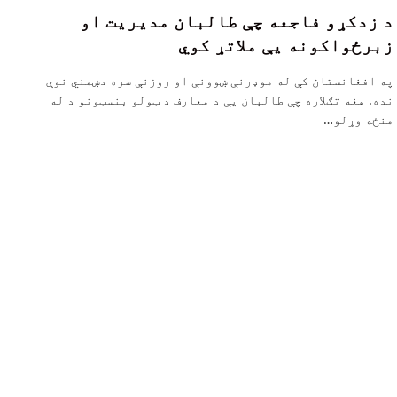
د زدکړو فاجعه چې طالبان مدیریت او
زبرځواکونه یې ملاتړ کوي
په افغانستان کې له موډرنې ښوونې او روزنې سره دښمني نوې
نده. هغه تګلاره چې طالبان یې د معارف د ټولو بنسټونو د له
منځه وړلو…