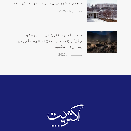
د جدي د شپږمې په اړه مطبوعاتي اعلامیه
دسمبر 26, 2025
‏د هېواد په ختیځ کې د وروستۍ
زلزلې څخه د رامنځته شوي ناورین
په اړه اعلامیه
سپتمبر 1, 2025