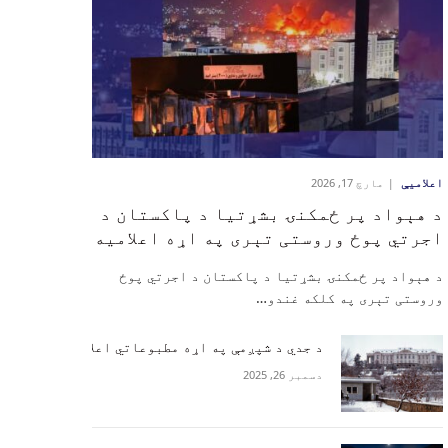
اعلامیې
مارچ 17, 2026
‏د هېواد پر ځمکنۍ بشړتیا د پاکستان د
اجرتي پوځ وروستی تېری په اړه اعلامیه
‏د هېواد پر ځمکنۍ بشړتیا د پاکستان د اجرتي پوځ
وروستی تېری په کلکه غندو…
د جدي د شپږمې په اړه مطبوعاتي اعلامیه
دسمبر 26, 2025