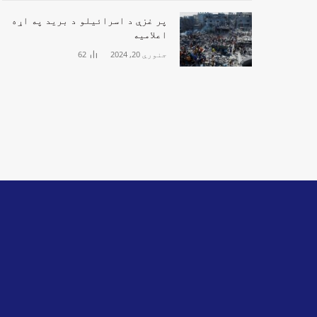
پر غزې د اسرائیلو د برید په اړه
اعلامیه
جنوري 20, 2024
62