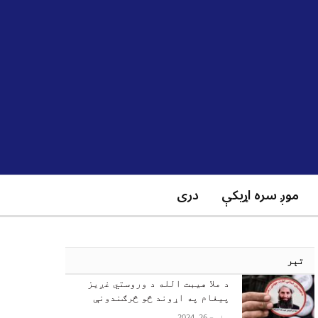
موږ سره اړیکې
دری
تېر
د ملا هیبت الله د وروستي غږیز
پیغام په اړوند څو څرګندونې
مارچ 26, 2024