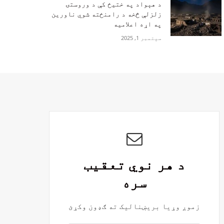
‏د هېواد په ختیځ کې د وروستۍ
زلزلې څخه د رامنځته شوي ناورین
په اړه اعلامیه
سپتمبر 1, 2025
د هر نوي تعقیب
سره
زموږ وړیا بریښنالیک ته ګډون وکړئ