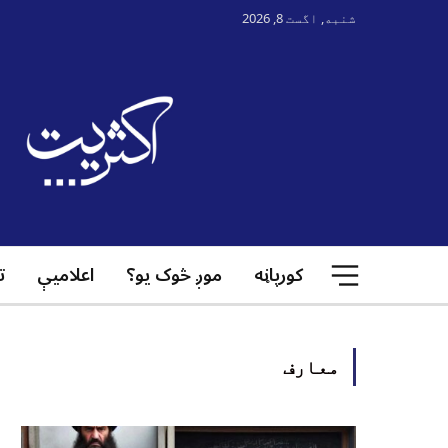
شنبه, اگست 8, 2026
کورپاڼه
موږ څوک یو؟
اعلامیې
ت
معارف