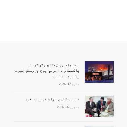
‏د هېواد پر ځمکنۍ بشړتیا د
پاکستان د اجرتي پوځ وروستی تېری
په اړه اعلامیه
مارچ 17, 2026
‏د امریکايي جهاد درېیمه څپه
جنوري 26, 2026