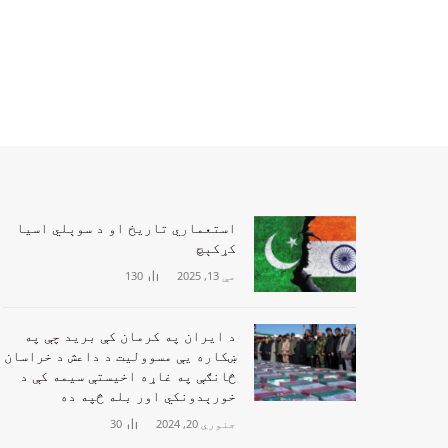
‏استعماري تاریخ او د سوېلي اسیا
کړکېچ
مې 13, 2025
130
د ايران په کرمان کې بريد چې په
ښکاره يې مسووليت د داعش د خراسان
څانګې په غاړه اخيستې سیمه کې د
خورېدونکي اور بله څپه ده
جنوري 20, 2024
30