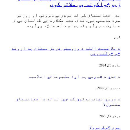
زبرځواکونه یې ملاتړ کوي
په افغانستان کې له موډرنې ښوونې او روزنې
سره دښمني نوې نده. هغه تګلاره چې طالبان یې د
معارف د ټولو بنسټونو د له منځه وړلو…
تېر
د ملا هیبت الله د وروستي غږیز پیغام په اړوند
څو څرګندونې
مارچ 26, 2024
د جدي د شپږمې په اړه مطبوعاتي اعلامیه
دسمبر 26, 2025
د درسي نصاب بدلون که جهالت ته د افغانستان
ستنول؟
جولای 12, 2025
موږ څوک یوو؟