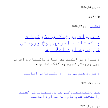
جنوري 20, 2024
ځانګړي
اعلامیې
مارچ 17, 2026
‏د هېواد پر ځمکنۍ بشړتیا د
پاکستان د اجرتي پوځ وروستی
تېری په اړه اعلامیه
‏د هېواد پر ځمکنۍ بشړتیا د پاکستان د اجرتي
پوځ وروستی تېری په کلکه غندو…
د جدي د شپږمې په اړه مطبوعاتي اعلامیه
دسمبر 26, 2025
‏د هېواد په ختیځ کې د وروستۍ زلزلې څخه د
رامنځته شوي ناورین په اړه اعلامیه
سپتمبر 1, 2025