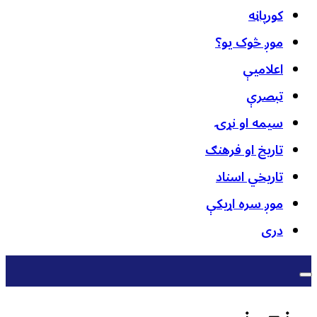
کورپاڼه
موږ څوک یو؟
اعلامیې
تبصرې
سیمه او نړۍ
تاریخ او فرهنګ
تاریخي اسناد
موږ سره اړیکې
دری
نجونې