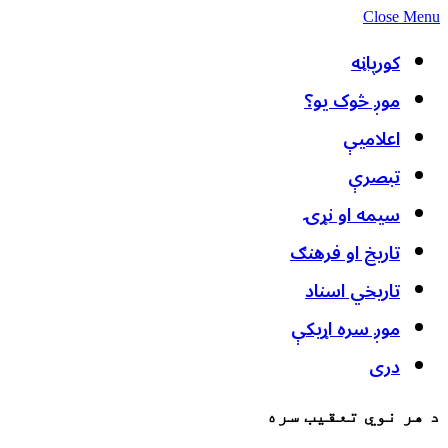
Close Menu
کورپاڼه
موږ څوک یو؟
اعلامیې
تبصرې
سیمه او نړۍ
تاریخ او فرهنګ
تاریخي اسناد
موږ سره اړیکې
دری
د هر نوي تعقیب سره