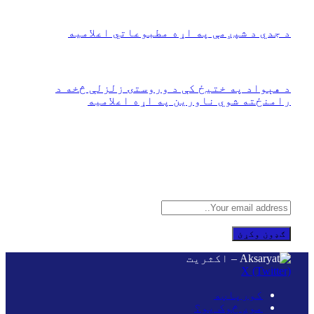
جنوري 26, 2026
د جدي د شپږمې په اړه مطبوعاتي اعلامیه
دسمبر 26, 2025
‏د هېواد په ختیځ کې د وروستۍ زلزلې څخه د
رامنځته شوي ناورین په اړه اعلامیه
سپتمبر 1, 2025
د هر نوي تعقیب سره
زموږ وړیا بریښنالیک ته ګډون وکړئ
X (Twitter)
کورپاڼه
موږ څوک یو؟