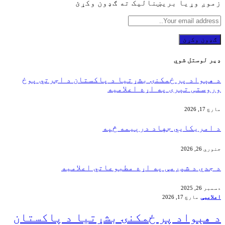
زموږ وړیا بریښنالیک ته ګډون وکړئ
ډير لوستل شوي
‏د هېواد پر ځمکنۍ بشړتیا د پاکستان د اجرتي پوځ
وروستی تېری په اړه اعلامیه
مارچ 17, 2026
‏د امریکايي جهاد درېیمه څپه
جنوري 26, 2026
د جدي د شپږمې په اړه مطبوعاتي اعلامیه
دسمبر 26, 2025
اعلامیې
مارچ 17, 2026
‏د هېواد پر ځمکنۍ بشړتیا د پاکستان