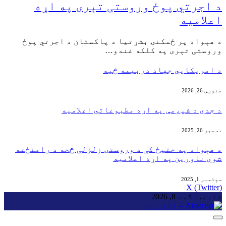
د اجرتي پوځ وروستی تېری په اړه
اعلامیه
‏د هېواد پر ځمکنۍ بشړتیا د پاکستان د اجرتي پوځ
وروستی تېری په کلکه غندو…
‏د امریکايي جهاد درېیمه څپه
جنوري 26, 2026
د جدي د شپږمې په اړه مطبوعاتي اعلامیه
دسمبر 26, 2025
‏د هېواد په ختیځ کې د وروستۍ زلزلې څخه د رامنځته
شوي ناورین په اړه اعلامیه
سپتمبر 1, 2025
X (Twitter)
شنبه, اگست 8, 2026