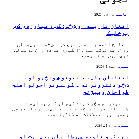
اعلامیې
مارچ 8, 2025
‏افغان نارینه او ښځې: ګډه مبارزه، ګډ
برخليک
‏د مارچ اتمه په ټولې نړۍ کې د ښځو د نړیوالې
ورځې په توګه نمانځل کېږي. په دې ورځ په ټولې
نړۍ کې ښځو ته په…
تبصرې
اگست 1, 2024
‏افغانان باید د نجونو ښونځیو او د
ښځو دفترونو ته د کولپونو اچولو اصلي
طراحان وپيژني
‏د نجونو او ښځو د زده کړو او کار په اړه د
طالبانو دریځ هیڅکله نه بدلیږي. سره له دې چې
زموږ ژور اختلافات له طالبانو…
تبصرې
مارچ 21, 2024
د زدکړو فاجعه چې طالبان مدیریت او