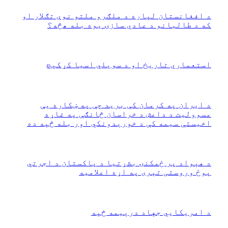
د افغانستان لپاره د ملګرو ملتو نوې تګلار او
که د طالبانو د عادي سازۍ یوه بله هڅه؟
جنوري 20, 2024
53
‏استعماري تاریخ او د سوېلي اسیا کړکېچ
مې 13, 2025
130
د ايران په کرمان کې بريد چې په ښکاره يې
مسووليت د داعش د خراسان څانګې په غاړه
اخيستې سیمه کې د خورېدونکي اور بله څپه ده
جنوري 20, 2024
30
‏د هېواد پر ځمکنۍ بشړتیا د پاکستان د اجرتي
پوځ وروستی تېری په اړه اعلامیه
مارچ 17, 2026
‏د امریکايي جهاد درېیمه څپه